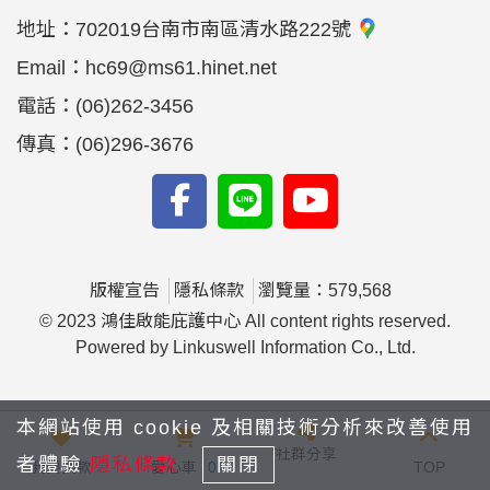
地址：
702019台南市南區清水路222號
Email：
hc69@ms61.hinet.net
電話：
(06)262-3456
傳真：
(06)296-3676
版權宣告
隱私條款
瀏覽量：579,568
© 2023 鴻佳啟能庇護中心 All content rights reserved.
Powered by Linkuswell Information Co., Ltd.
本網站使用 cookie 及相關技術分析來改善使用
社群分享
者體驗
隱私條款
關閉
我要捐款
愛心車
0
TOP