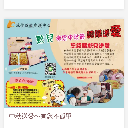
中秋送愛～有您不孤單