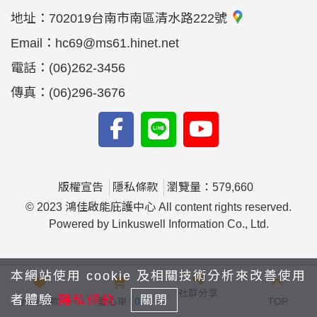
地址：
702019台南市南區清水路222號
Email：
hc69@ms61.hinet.net
電話：
(06)262-3456
傳真：
(06)296-3676
版權宣告
隱私條款
瀏覽量：579,660
© 2023 鴻佳啟能庇護中心 All content rights reserved.
Powered by Linkuswell Information Co., Ltd.
本網站使用 cookie 及相關技術分析來改善使用
社群分享
者體驗
隱私條款
關閉
我要捐款
愛心車
0
TOP