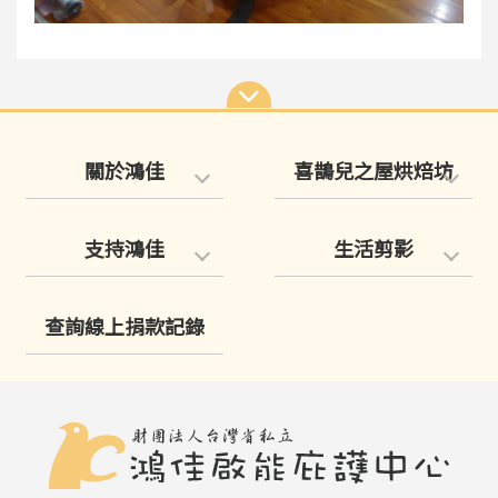
關於鴻佳
喜鵲兒之屋烘焙坊
支持鴻佳
生活剪影
查詢線上捐款記錄