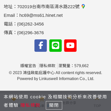
地址：
702019台南市南區清水路222號
Email：
hc69@ms61.hinet.net
電話：
(06)262-3456
傳真：
(06)296-3676
版權宣告
隱私條款
瀏覽量：579,662
© 2023 鴻佳啟能庇護中心 All content rights reserved.
Powered by Linkuswell Information Co., Ltd.
本網站使用 cookie 及相關技術分析來改善使用
社群分享
者體驗
隱私條款
關閉
我要捐款
愛心車
0
TOP